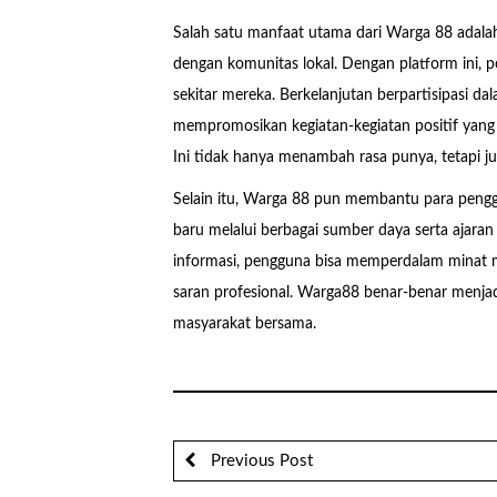
Salah satu manfaat utama dari Warga 88 adalah 
dengan komunitas lokal. Dengan platform ini, p
sekitar mereka. Berkelanjutan berpartisipasi d
mempromosikan kegiatan-kegiatan positif yang
Ini tidak hanya menambah rasa punya, tetapi 
Selain itu, Warga 88 pun membantu para peng
baru melalui berbagai sumber daya serta ajaran 
informasi, pengguna bisa memperdalam minat m
saran profesional. Warga88 benar-benar menja
masyarakat bersama.
Previous Post