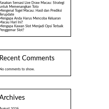
Rasakan Sensasi Live Draw Macau: Strategi
untuk Memenangkan Toto
Mengenal Togel Macau: Hasil dan Prediksi
Terupdate
Mengapa Anda Harus Mencoba Keluaran
Macau Hari Ini?
Mengapa Kawan Slot Menjadi Opsi Terbaik
Penggemar Slot?
Recent Comments
No comments to show.
Archives
August 2026