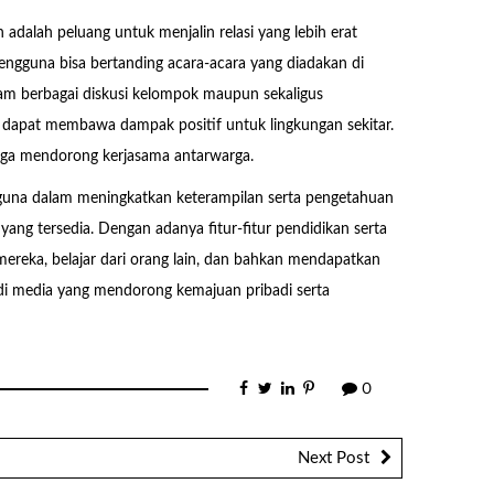
adalah peluang untuk menjalin relasi yang lebih erat
engguna bisa bertanding acara-acara yang diadakan di
alam berbagai diskusi kelompok maupun sekaligus
 dapat membawa dampak positif untuk lingkungan sekitar.
juga mendorong kerjasama antarwarga.
guna dalam meningkatkan keterampilan serta pengetahuan
yang tersedia. Dengan adanya fitur-fitur pendidikan serta
ereka, belajar dari orang lain, dan bahkan mendapatkan
di media yang mendorong kemajuan pribadi serta
0
Next Post