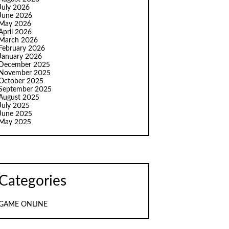
July 2026
June 2026
May 2026
April 2026
March 2026
February 2026
January 2026
December 2025
November 2025
October 2025
September 2025
August 2025
July 2025
June 2025
May 2025
Categories
GAME ONLINE