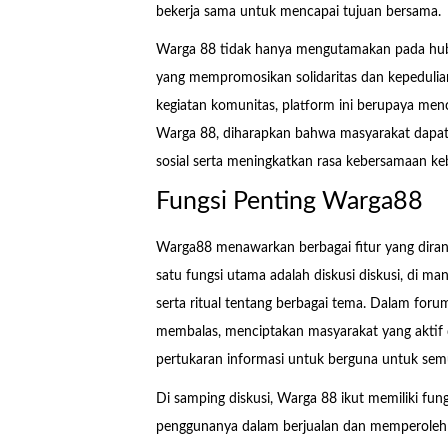
bekerja sama untuk mencapai tujuan bersama.
Warga 88 tidak hanya mengutamakan pada hubu
yang mempromosikan solidaritas dan kepedulian
kegiatan komunitas, platform ini berupaya menc
Warga 88, diharapkan bahwa masyarakat dapat 
sosial serta meningkatkan rasa kebersamaan k
Fungsi Penting Warga88
Warga88 menawarkan berbagai fitur yang diranc
satu fungsi utama adalah diskusi diskusi, di ma
serta ritual tentang berbagai tema. Dalam foru
membalas, menciptakan masyarakat yang aktif d
pertukaran informasi untuk berguna untuk sem
Di samping diskusi, Warga 88 ikut memiliki fu
penggunanya dalam berjualan dan memperoleh 