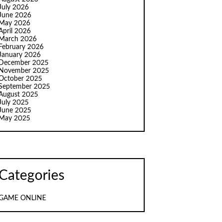
July 2026
June 2026
May 2026
April 2026
March 2026
February 2026
January 2026
December 2025
November 2025
October 2025
September 2025
August 2025
July 2025
June 2025
May 2025
Categories
GAME ONLINE