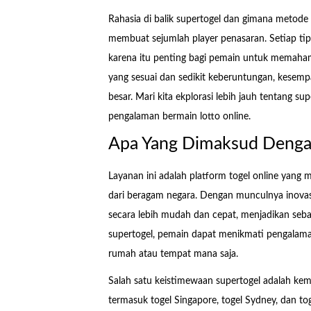
Rahasia di balik supertogel dan gimana metod
membuat sejumlah player penasaran. Setiap tipe 
karena itu penting bagi pemain untuk memaham
yang sesuai dan sedikit keberuntungan, kesemp
besar. Mari kita ekplorasi lebih jauh tentang 
pengalaman bermain lotto online.
Apa Yang Dimaksud Denga
Layanan ini adalah platform togel online yan
dari beragam negara. Dengan munculnya inovasi 
secara lebih mudah dan cepat, menjadikan sebaga
supertogel, pemain dapat menikmati pengalam
rumah atau tempat mana saja.
Salah satu keistimewaan supertogel adalah ke
termasuk togel Singapore, togel Sydney, dan t