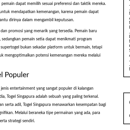
a pemain dapat memilih sesuai preferensi dan taktik mereka.
ar untuk mendapatkan kemenangan, karena pemain dapat
antu dirinya dalam mengambil keputusan.
us dan promosi yang menarik yang tersedia. Pemain baru
n, sedangkan pemain setia dapat menikmati program
 supertogel bukan sekadar platform untuk bermain, tetapi
uk mengoptimalkan potensi kemenangan mereka melalui
l Populer
 jenis entertainment yang sangat populer di kalangan
dia, Togel Singapura adalah sebuah yang paling terkenal.
ran serta adil, Togel Singapura menawarkan kesempatan bagi
nifikan. Melalui beraneka tipe permainan yang ada, para
ta strategi sendiri.