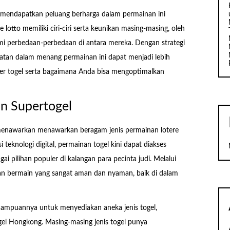
e mendapatkan peluang berharga dalam permainan ini
lotto memiliki ciri-ciri serta keunikan masing-masing, oleh
i perbedaan-perbedaan di antara mereka. Dengan strategi
atan dalam menang permainan ini dapat menjadi lebih
super togel serta bagaimana Anda bisa mengoptimalkan
n Supertogel
g menawarkan menawarkan beragam jenis permainan lotere
teknologi digital, permainan togel kini dapat diakses
i pilihan populer di kalangan para pecinta judi. Melalui
an bermain yang sangat aman dan nyaman, baik di dalam
mampuannya untuk menyediakan aneka jenis togel,
ogel Hongkong. Masing-masing jenis togel punya