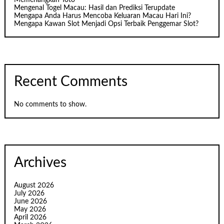
Mengenal Togel Macau: Hasil dan Prediksi Terupdate
Mengapa Anda Harus Mencoba Keluaran Macau Hari Ini?
Mengapa Kawan Slot Menjadi Opsi Terbaik Penggemar Slot?
Recent Comments
No comments to show.
Archives
August 2026
July 2026
June 2026
May 2026
April 2026