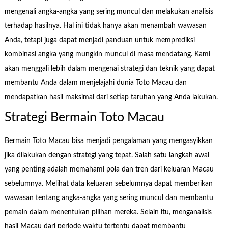
mengenali angka-angka yang sering muncul dan melakukan analisis
terhadap hasilnya. Hal ini tidak hanya akan menambah wawasan
Anda, tetapi juga dapat menjadi panduan untuk memprediksi
kombinasi angka yang mungkin muncul di masa mendatang. Kami
akan menggali lebih dalam mengenai strategi dan teknik yang dapat
membantu Anda dalam menjelajahi dunia Toto Macau dan
mendapatkan hasil maksimal dari setiap taruhan yang Anda lakukan.
Strategi Bermain Toto Macau
Bermain Toto Macau bisa menjadi pengalaman yang mengasyikkan
jika dilakukan dengan strategi yang tepat. Salah satu langkah awal
yang penting adalah memahami pola dan tren dari keluaran Macau
sebelumnya. Melihat data keluaran sebelumnya dapat memberikan
wawasan tentang angka-angka yang sering muncul dan membantu
pemain dalam menentukan pilihan mereka. Selain itu, menganalisis
hasil Macau dari periode waktu tertentu dapat membantu